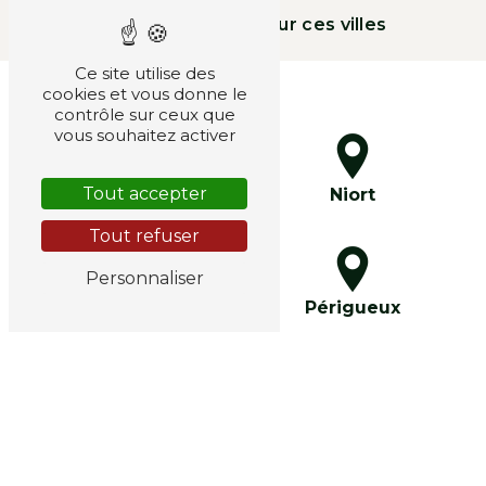
Nous intervenons sur ces villes
Ce site utilise des
cookies et vous donne le
contrôle sur ceux que
vous souhaitez activer
Tout accepter
La Rochelle
Niort
Tout refuser
Personnaliser
Saintes
Périgueux
Châtellerault
Usson-du-Poitou