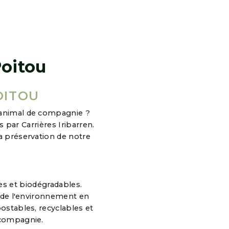
Poitou
OITOU
 animal de compagnie ?
par Carrières Iribarren.
a préservation de notre
les et biodégradables.
e de l'environnement en
postables, recyclables et
 compagnie.