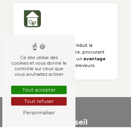
Confort
La
Dollit
remplace ou réduit la
quantité de paille utilisée, procurant
Ce site utilise des
un
confort optimal
et un
avantage
cookies et vous donne le
économique
pour les éleveurs.
contrôle sur ceux que
vous souhaitez activer
Tout accepter
Tout refuser
Personnaliser
Besoin d'un conseil
d'expert ?